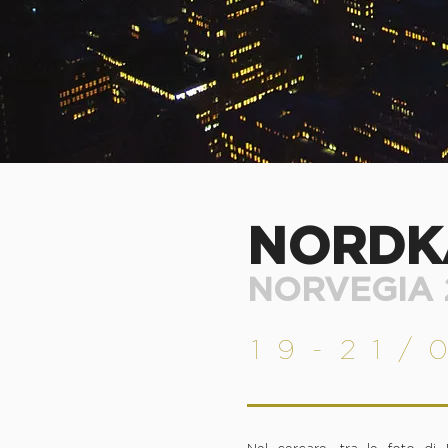
NORDK
NORVEGIA 
19-
21/