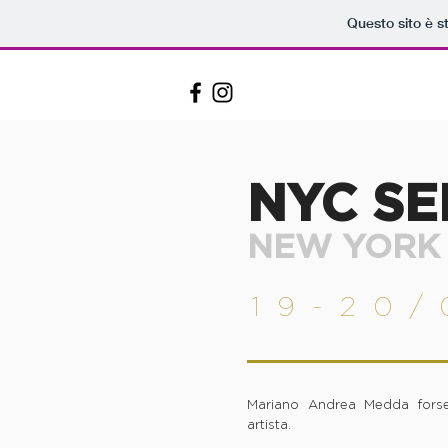
Questo sito è s
NYC S
NEW YORK
19-20/
Mariano Andrea Medda fors
artista.