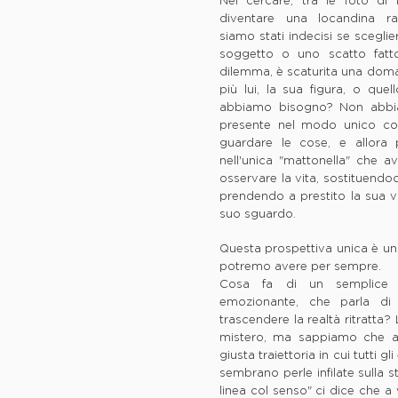
Nel cercare, tra le foto di
diventare una locandina ra
siamo stati indecisi se scegli
soggetto o uno scatto fatt
dilemma, è scaturita una doma
più lui, la sua figura, o que
abbiamo bisogno? Non abbi
presente nel modo unico con
guardare le cose, e allora 
nell'unica "mattonella" che a
osservare la vita, sostituendoc
prendendo a prestito la sua vi
suo sguardo.
Questa prospettiva unica è un 
potremo avere per sempre.
Cosa fa di un semplice 
emozionante, che parla di v
trascendere la realtà ritratta? 
mistero, ma sappiamo che al
giusta traiettoria in cui tutti 
sembrano perle infilate sulla s
linea col senso" ci dice che a