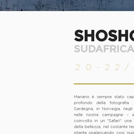
SHOSH
SUDAFRICA
20-
22/
Mariano è sempre stato capa
profondo della fotografia
Sardegna, in Norvegia, negli
nelle nostre campagne – 
coinvolto in un "Safari": un
della bellezza, nel costante t
istante spalancando, così, nuov