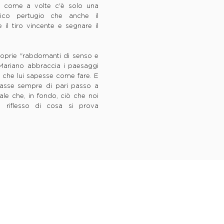
sì come a volte c'è solo una
'unico pertugio che anche il
il tiro vincente e segnare il
oprie "rabdomanti di senso e
 Mariano abbraccia i paesaggi
 che lui sapesse come fare. E
ndasse sempre di pari passo a
 tale che, in fondo, ciò che noi
n riflesso di cosa si prova