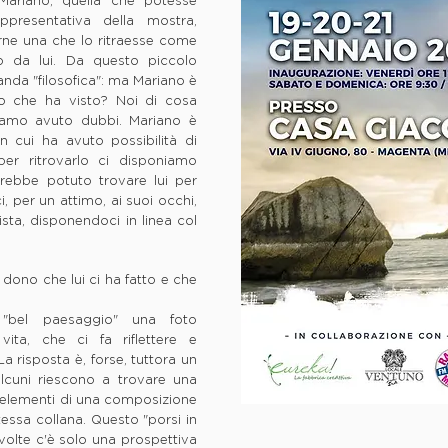
 Mariano, quella che potesse
ppresentativa della mostra,
erne una che lo ritraesse come
o da lui. Da questo piccolo
nda "filosofica": ma Mariano è
llo che ha visto? Noi di cosa
amo avuto dubbi. Mariano è
 cui ha avuto possibilità di
per ritrovarlo ci disponiamo
vrebbe potuto trovare lui per
i, per un attimo, ai suoi occhi,
sta, disponendoci in linea col
dono che lui ci ha fatto e che
"bel paesaggio" una foto
ita, che ci fa riflettere e
La risposta è, forse, tuttora un
cuni riescono a trovare una
gli elementi di una composizione
tessa collana. Questo "porsi in
 volte c'è solo una prospettiva